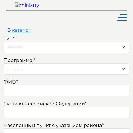
В каталог
Тип
*
ШКОЛЬНИКУ И АБИТУРИЕНТУ
Программа
*
ОБУЧАЮЩЕМУСЯ
ФИО
*
ВЫПУСКНИКУ
РАБОТНИКУ
Субъект Российской Федерации
*
КОНТАКТЫ
Населенный пункт с указанием района
*
УНИВЕРСИТЕТ