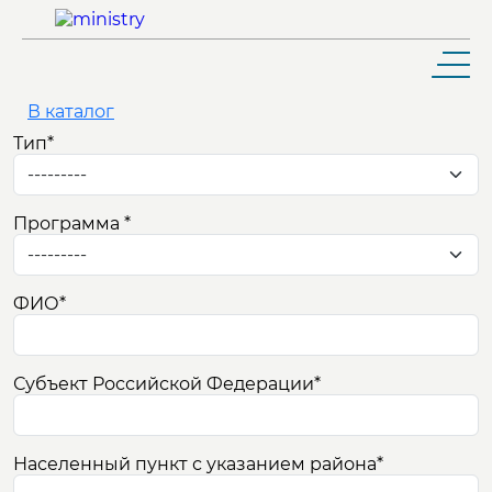
В каталог
Тип
*
ШКОЛЬНИКУ И АБИТУРИЕНТУ
Программа
*
ОБУЧАЮЩЕМУСЯ
ФИО
*
ВЫПУСКНИКУ
РАБОТНИКУ
Субъект Российской Федерации
*
КОНТАКТЫ
Населенный пункт с указанием района
*
УНИВЕРСИТЕТ