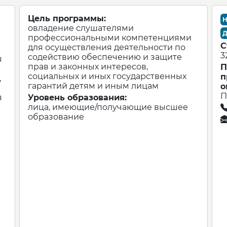
Цель программы:
Н
овладение слушателями
Д
профессиональными компетенциями
С
для осуществления деятельности по
3
содействию обеспечению и защите
я
прав и законных интересов,
П
социальных и иных государственных
п
,
гарантий детям и иным лицам
о
П
я
Уровень образования:
лица, имеющие/получающие высшее
образование